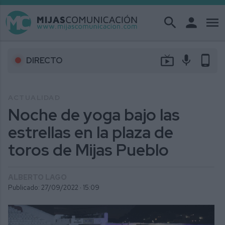
search
person
menu
live_tv
mic
phone_android
DIRECTO
ACTUALIDAD
Noche de yoga bajo las
estrellas en la plaza de
toros de Mijas Pueblo
ALBERTO LAGO
Publicado: 27/09/2022 ·
15:09