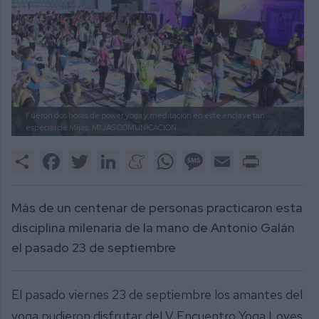
Fueron dos horas de power yoga y meditación en este enclave tan
especial de Mijas.
MIJAS COMUNICACIÓN.
Share
Facebook
Twitter
LinkedIn
Meneame
WhatsApp
Message
Email
Print
Más de un centenar de personas practicaron esta
disciplina milenaria de la mano de Antonio Galán
el pasado 23 de septiembre
El pasado viernes 23 de septiembre los amantes del
yoga pudieron disfrutar del V Encuentro Yoga Loves