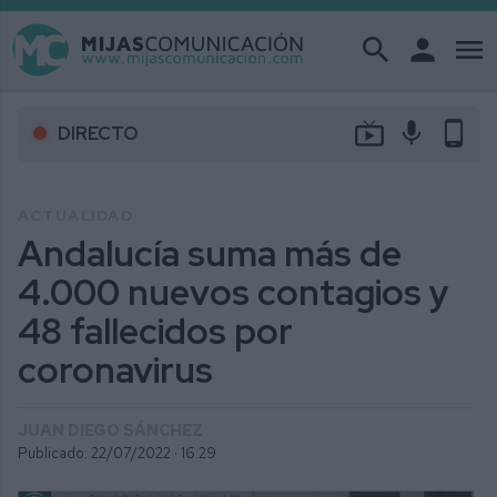
search
person
menu
live_tv
mic
phone_android
DIRECTO
ACTUALIDAD
Andalucía suma más de
4.000 nuevos contagios y
48 fallecidos por
coronavirus
JUAN DIEGO SÁNCHEZ
Publicado: 22/07/2022 ·
16:29