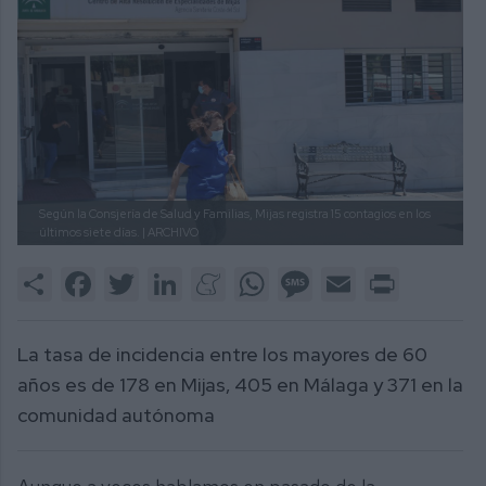
Según la Consjería de Salud y Familias, Mijas registra 15 contagios en los
últimos siete días.
| ARCHIVO
Share
Facebook
Twitter
LinkedIn
Meneame
WhatsApp
Message
Email
Print
La tasa de incidencia entre los mayores de 60
años es de 178 en Mijas, 405 en Málaga y 371 en la
comunidad autónoma