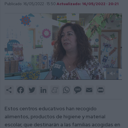
Publicado: 16/05/2022 ·
15:50
Actualizado: 16/05/2022 · 20:21
0
of
Share
Facebook
Twitter
LinkedIn
Meneame
WhatsApp
Message
Email
Print
1
minute,
55
seconds
Estos centros educativos han recogido
alimentos, productos de higiene y material
escolar, que destinarán a las familias acogidas en