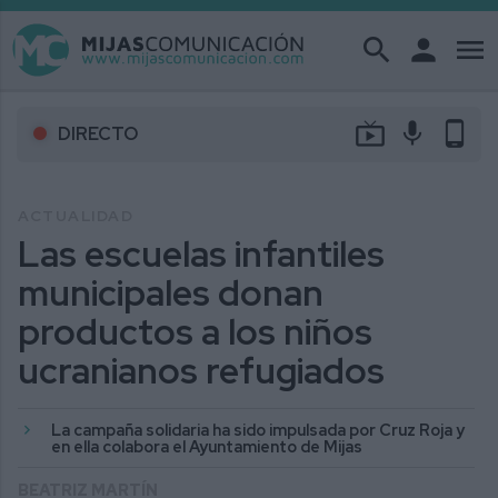
search
person
menu
live_tv
mic
phone_android
DIRECTO
ACTUALIDAD
Las escuelas infantiles
municipales donan
productos a los niños
ucranianos refugiados
La campaña solidaria ha sido impulsada por Cruz Roja y
en ella colabora el Ayuntamiento de Mijas
BEATRIZ MARTÍN