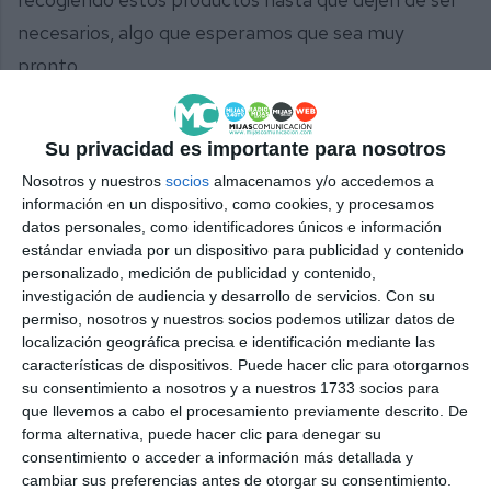
necesarios, algo que esperamos que sea muy
pronto.
Comparte esta noticia desde el siguiente enlace:
Su privacidad es importante para nosotros
https://mijascom.com/?a=24139
Nosotros y nuestros
socios
almacenamos y/o accedemos a
información en un dispositivo, como cookies, y procesamos
MIJAS
ESCUELAS
INFANTILES
MUNICIPALES
GLORIA
datos personales, como identificadores únicos e información
FUERTES
AYUNTAMIENTO
AYUDA
UCRANIA
estándar enviada por un dispositivo para publicidad y contenido
personalizado, medición de publicidad y contenido,
investigación de audiencia y desarrollo de servicios.
Con su
permiso, nosotros y nuestros socios podemos utilizar datos de
localización geográfica precisa e identificación mediante las
características de dispositivos. Puede hacer clic para otorgarnos
su consentimiento a nosotros y a nuestros 1733 socios para
que llevemos a cabo el procesamiento previamente descrito. De
forma alternativa, puede hacer clic para denegar su
consentimiento o acceder a información más detallada y
cambiar sus preferencias antes de otorgar su consentimiento.