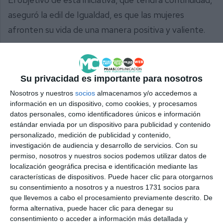
aseguró la edil de Igualdad, es que las mujeres
afronten su vida de una manera positiva y valiente.
Su privacidad es importante para nosotros
Nosotros y nuestros
socios
almacenamos y/o accedemos a
información en un dispositivo, como cookies, y procesamos
Comparte esta noticia desde el siguiente enlace:
datos personales, como identificadores únicos e información
https://mijascom.com/?a=24136
estándar enviada por un dispositivo para publicidad y contenido
personalizado, medición de publicidad y contenido,
investigación de audiencia y desarrollo de servicios.
Con su
MIJAS
IGUALDAD
MUJER
AUTODEFENSA
permiso, nosotros y nuestros socios podemos utilizar datos de
localización geográfica precisa e identificación mediante las
características de dispositivos. Puede hacer clic para otorgarnos
su consentimiento a nosotros y a nuestros 1731 socios para
que llevemos a cabo el procesamiento previamente descrito. De
forma alternativa, puede hacer clic para denegar su
consentimiento o acceder a información más detallada y