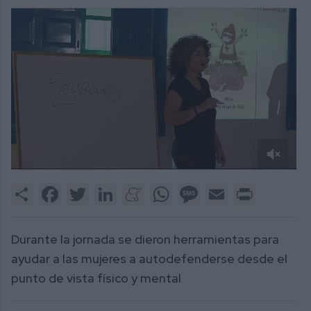
0
of
Share
Facebook
Twitter
LinkedIn
Meneame
WhatsApp
Message
Email
Print
1
minute,
45
seconds
Durante la jornada se dieron herramientas para
ayudar a las mujeres a autodefenderse desde el
punto de vista físico y mental