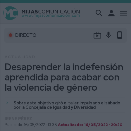
search
person
menu
live_tv
mic
phone_android
DIRECTO
ACTUALIDAD
Desaprender la indefensión
aprendida para acabar con
la violencia de género
Sobre este objetivo giró el taller impulsado el sábado
por la Concejalía de Igualdad y Diversidad
IRENE PÉREZ
Publicado: 16/05/2022 ·
13:38
Actualizado: 16/05/2022 · 20:20