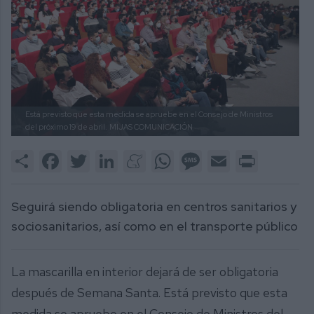
Está previsto que esta medida se apruebe en el Consejo de Ministros
del próximo 19 de abril.
MIJAS COMUNICACIÓN
Share
Facebook
Twitter
LinkedIn
Meneame
WhatsApp
Message
Email
Print
Seguirá siendo obligatoria en centros sanitarios y
sociosanitarios, así como en el transporte público
La mascarilla en interior dejará de ser obligatoria
después de Semana Santa. Está previsto que esta
medida se apruebe en el Consejo de Ministros del