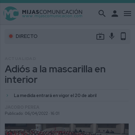
search
person
menu
live_tv
mic
phone_android
DIRECTO
ACTUALIDAD
Adiós a la mascarilla en
interior
La medida entrará en vigor el 20 de abril
JACOBO PEREA
Publicado: 06/04/2022 ·
16:01