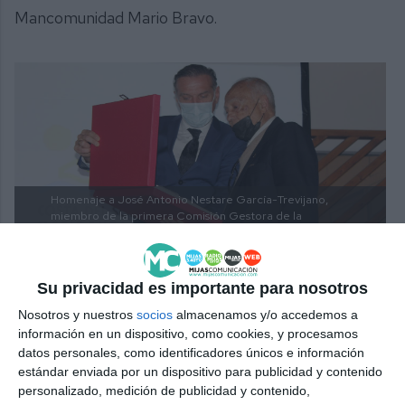
Mancomunidad Mario Bravo.
Homenaje a José Antonio Nestare García-Trevijano,
miembro de la primera Comisión Gestora de la
Mancomunidad.
| BEATRIZ MARTÍN
Su privacidad es importante para nosotros
Homenajes
Nosotros y nuestros
socios
almacenamos y/o accedemos a
información en un dispositivo, como cookies, y procesamos
Durante el acto, se ha homenajeado a José Antonio
datos personales, como identificadores únicos e información
Nestare García-Trevijano, que fue miembro de la
estándar enviada por un dispositivo para publicidad y contenido
personalizado, medición de publicidad y contenido,
primera Comisión Gestora, y a Eduardo Romero, el