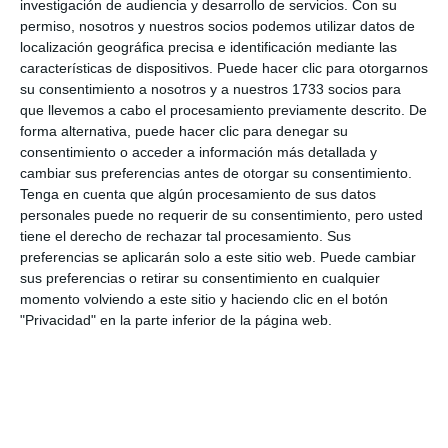
investigación de audiencia y desarrollo de servicios.
Con su
funcionario de mayor antigüedad de la
permiso, nosotros y nuestros socios podemos utilizar datos de
localización geográfica precisa e identificación mediante las
Mancomunidad. En ellos se ha simbolizado a todos
características de dispositivos. Puede hacer clic para otorgarnos
los representantes públicos y los trabajadores de la
su consentimiento a nosotros y a nuestros 1733 socios para
institución a lo largo de ese medio siglo de
que llevemos a cabo el procesamiento previamente descrito. De
forma alternativa, puede hacer clic para denegar su
existencia.
consentimiento o acceder a información más detallada y
cambiar sus preferencias antes de otorgar su consentimiento.
Entre los presentes al acto de celebración del
Tenga en cuenta que algún procesamiento de sus datos
cincuenta aniversario de esta entidad, ha estado el
personales puede no requerir de su consentimiento, pero usted
tiene el derecho de rechazar tal procesamiento. Sus
exalcalde de Mijas Antonio Maldonado, que fue el
preferencias se aplicarán solo a este sitio web. Puede cambiar
primer presidente de la Mancomunidad de la era
sus preferencias o retirar su consentimiento en cualquier
momento volviendo a este sitio y haciendo clic en el botón
democrática. Desde 1979, estuvo doce años al
"Privacidad" en la parte inferior de la página web.
frente de esta institución. “Creo que el servicio de
playas, el servicio de aguas, y el servicio de
saneamiento, que se está mejorando bastante, son
significativos y si no se hace conjuntamente es