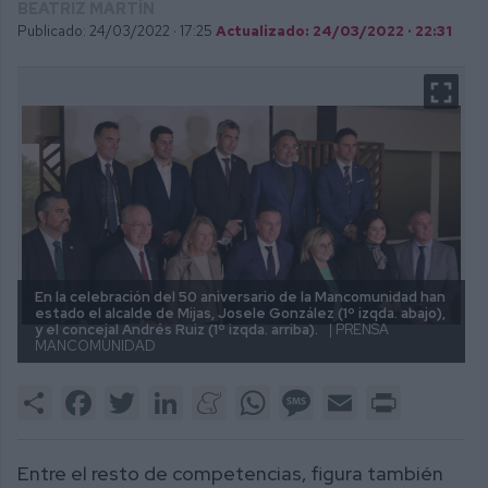
BEATRIZ MARTÍN
Publicado: 24/03/2022 ·
17:25
Actualizado: 24/03/2022 · 22:31
En la celebración del 50 aniversario de la Mancomunidad han
estado el alcalde de Mijas, Josele González (1º izqda. abajo),
y el concejal Andrés Ruiz (1º izqda. arriba).
| PRENSA
MANCOMUNIDAD
Share
Facebook
Twitter
LinkedIn
Meneame
WhatsApp
Message
Email
Print
Entre el resto de competencias, figura también