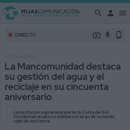
search
person
menu
live_tv
mic
phone_android
DIRECTO
ACTUALIDAD
La Mancomunidad destaca
su gestión del agua y el
reciclaje en su cincuenta
aniversario
La institución supramunicipal de la Costa del Sol
Occidental resalta su utilidad a lo largo de su medio
siglo de existencia