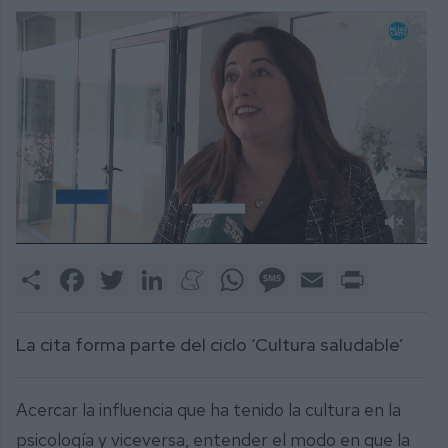
0
of
Share
Facebook
Twitter
LinkedIn
Meneame
WhatsApp
Message
Email
Print
1
minute,
38
seconds
La cita forma parte del ciclo ‘Cultura saludable’
Acercar la influencia que ha tenido la cultura en la
psicología y viceversa, entender el modo en que la