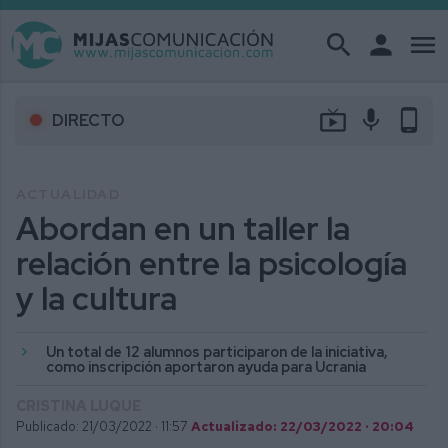
search
person
menu
live_tv
mic
phone_android
DIRECTO
ACTUALIDAD
Abordan en un taller la
relación entre la psicología
y la cultura
Un total de 12 alumnos participaron de la iniciativa,
como inscripción aportaron ayuda para Ucrania
CRISTINA LUQUE
Publicado: 21/03/2022 ·
11:57
Actualizado: 22/03/2022 · 20:04