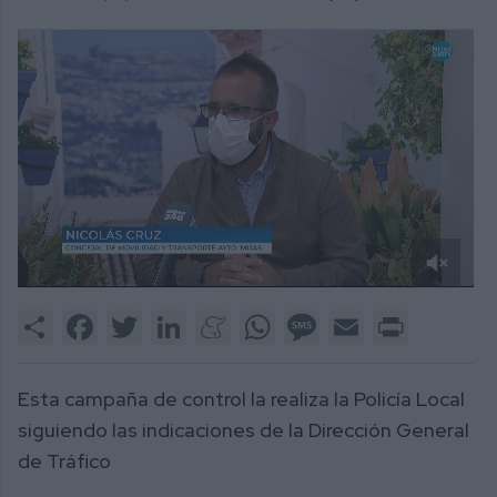
0
of
Share
Facebook
Twitter
LinkedIn
Meneame
WhatsApp
Message
Email
Print
2
minutes,
58
seconds
Esta campaña de control la realiza la Policía Local
siguiendo las indicaciones de la Dirección General
de Tráfico