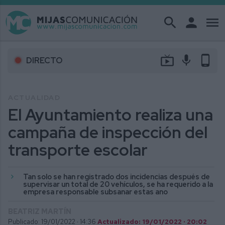
search
person
menu
live_tv
mic
phone_android
DIRECTO
ACTUALIDAD
El Ayuntamiento realiza una
campaña de inspección del
transporte escolar
Tan solo se han registrado dos incidencias después de
supervisar un total de 20 vehículos, se ha requerido a la
empresa responsable subsanar estas ano
BEATRIZ MARTÍN
Publicado: 19/01/2022 ·
14:36
Actualizado: 19/01/2022 · 20:02