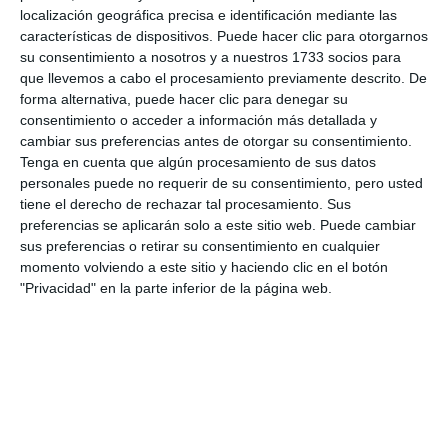
localización geográfica precisa e identificación mediante las
destacan, apuestan por el transporte público
características de dispositivos. Puede hacer clic para otorgarnos
convencional por lo que están reforzando
su consentimiento a nosotros y a nuestros 1733 socios para
que llevemos a cabo el procesamiento previamente descrito. De
diferentes líneas con más horarios y paradas, como,
forma alternativa, puede hacer clic para denegar su
recuerda Cruz, se ha hecho con la línea 222 que
consentimiento o acceder a información más detallada y
cambiar sus preferencias antes de otorgar su consentimiento.
conecta Valtocado con Mijas Pueblo.
Tenga en cuenta que algún procesamiento de sus datos
personales puede no requerir de su consentimiento, pero usted
Comparte esta noticia desde el siguiente enlace:
tiene el derecho de rechazar tal procesamiento. Sus
https://mijascom.com/?a=23065
preferencias se aplicarán solo a este sitio web. Puede cambiar
sus preferencias o retirar su consentimiento en cualquier
momento volviendo a este sitio y haciendo clic en el botón
DIRECCIÓN GENERAL DE TRÁFICO
POLICÍA LOCAL DE MIJAS
"Privacidad" en la parte inferior de la página web.