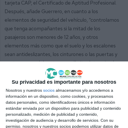
tarjeta CAP, el Certificado de Aptitud Profesional.
Después, añade Guerrero, en cuanto a los
elementos de seguridad del vehículo, “controlamos
que tenga acompañantes si la mitad de los
pasajeros son menores de 12 años, y otros
elementos más como que el suelo y los escalones
sean antideslizantes, los cinturones o las puertas y
ventanas, que deben tener un límite determinado
de apertura”.
Su privacidad es importante para nosotros
Caminos seguros
Nosotros y nuestros
socios
almacenamos y/o accedemos a
Desde la concejalía anuncian que, además de seguir
información en un dispositivo, como cookies, y procesamos
incidiendo en este tipo de transporte escolar, en los
datos personales, como identificadores únicos e información
estándar enviada por un dispositivo para publicidad y contenido
próximos cursos van a crear caminos seguros para
personalizado, medición de publicidad y contenido,
que los niños puedan ir a pie o en bicicleta de
investigación de audiencia y desarrollo de servicios.
Con su
permiso, nosotros y nuestros socios podemos utilizar datos de
manera segura a sus centros educativos. También,