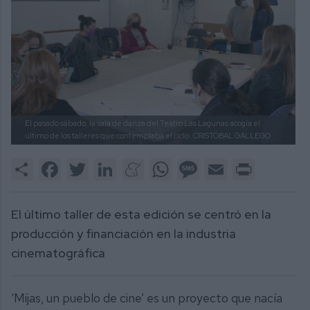
El pasado sábado, la sala de danza del Teatro Las Lagunas acogía el
último de los talleres que contemplaba el ciclo.
CRISTÓBAL GALLEGO
Share
Facebook
Twitter
LinkedIn
Meneame
WhatsApp
Message
Email
Print
El último taller de esta edición se centró en la
producción y financiación en la industria
cinematográfica
‘Mijas, un pueblo de cine’ es un proyecto que nacía