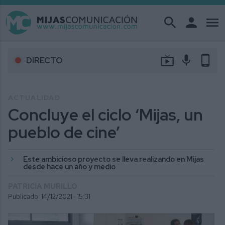
search
person
menu
live_tv
mic
phone_android
DIRECTO
ACTUALIDAD
Concluye el ciclo ‘Mijas, un
pueblo de cine’
Este ambicioso proyecto se lleva realizando en Mijas
desde hace un año y medio
PATRICIA MURILLO
Publicado: 14/12/2021 ·
15:31