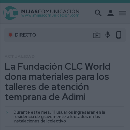
search
person
menu
live_tv
mic
phone_android
DIRECTO
ACTUALIDAD
La Fundación CLC World
dona materiales para los
talleres de atención
temprana de Adimi
Durante este mes, 11 usuarios ingresarán en la
residencia de gravemente afectados en las
instalaciones del colectivo