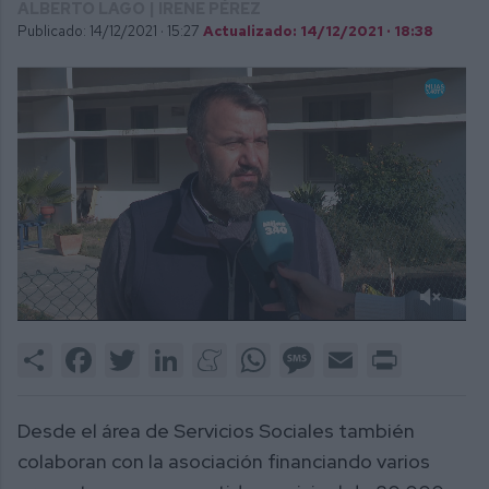
ALBERTO LAGO | IRENE PÉREZ
Publicado: 14/12/2021 ·
15:27
Actualizado: 14/12/2021 · 18:38
0
of
Share
Facebook
Twitter
LinkedIn
Meneame
WhatsApp
Message
Email
Print
1
minute,
42
seconds
Desde el área de Servicios Sociales también
colaboran con la asociación financiando varios