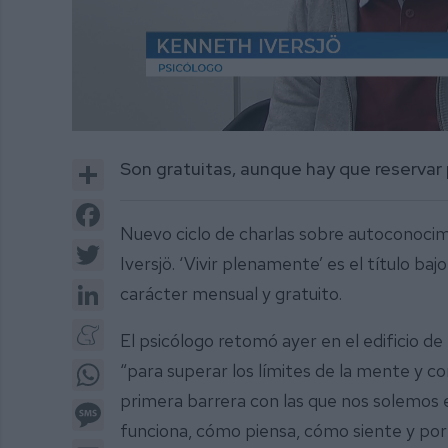
0
of
Share
Son gratuitas, aunque hay que reservar 
2
minutes,
22
Facebook
seconds
Volume
Nuevo ciclo de charlas sobre autoconocim
0%
Twitter
Iversjö. ‘Vivir plenamente’ es el título baj
LinkedIn
carácter mensual y gratuito.
Meneame
El psicólogo retomó ayer en el edificio d
WhatsApp
“para superar los límites de la mente y con
primera barrera con las que nos solemos
Message
funciona, cómo piensa, cómo siente y por 
Email