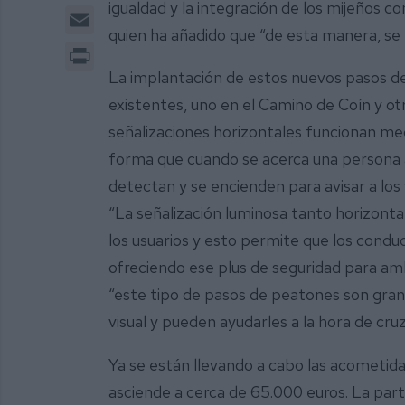
igualdad y la integración de los mijeños co
Email
quien ha añadido que “de esta manera, se m
Print
La implantación de estos nuevos pasos de
existentes, uno en el Camino de Coín y ot
señalizaciones horizontales funcionan me
forma que cuando se acerca una persona a l
detectan y se encienden para avisar a los
“La señalización luminosa tanto horizonta
los usuarios y esto permite que los condu
ofreciendo ese plus de seguridad para amb
“este tipo de pasos de peatones son grand
visual y pueden ayudarles a la hora de cruz
Ya se están llevando a cabo las acometid
asciende a cerca de 65.000 euros. La part