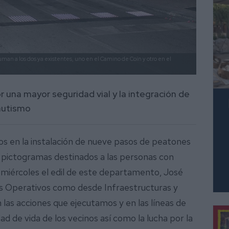
man a los dos ya existentes, uno en el Camino de Coín y otro en el
 una mayor seguridad vial y la integración de
 autismo
os en la instalación de nueve pasos de peatones
s pictogramas destinados a las personas con
e miércoles el edil de este departamento, José
os Operativos como desde Infraestructuras y
las acciones que ejecutamos y en las líneas de
ad de vida de los vecinos así como la lucha por la