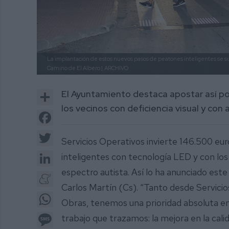
La implantación de estos nuevos pasos de peatones inteligentes se su
Camino de El Albero |
ARCHIVO
Share
El Ayuntamiento destaca apostar así por
los vecinos con deficiencia visual y con
Facebook
Twitter
Servicios Operativos invierte 146.500 eur
LinkedIn
inteligentes con tecnología LED y con lo
espectro autista. Así lo ha anunciado est
Meneame
Carlos Martín (Cs). “Tanto desde Servici
WhatsApp
Obras, tenemos una prioridad absoluta en 
Message
trabajo que trazamos: la mejora en la calid