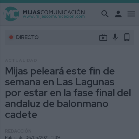
search
person
menu
live_tv
mic
phone_android
DIRECTO
ACTUALIDAD
Mijas peleará este fin de
semana en Las Lagunas
por estar en la fase final del
andaluz de balonmano
cadete
REDACCIÓN
Publicado: 06/05/2021 ·
11:39