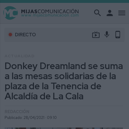
search
person
menu
live_tv
mic
phone_android
DIRECTO
ACTUALIDAD
Donkey Dreamland se suma
a las mesas solidarias de la
plaza de la Tenencia de
Alcaldía de La Cala
REDACCIÓN
Publicado: 28/04/2021 ·
09:10