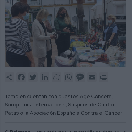
Share
Facebook
Twitter
LinkedIn
Meneame
WhatsApp
Message
Email
Print
También cuentan con puestos Age Concern,
Soroptimist International, Suspiros de Cuatro
Patas o la Asociación Española Contra el Cáncer