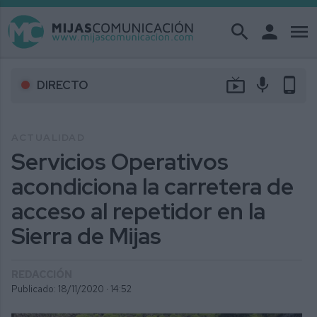
search
person
menu
live_tv
mic
phone_android
DIRECTO
ACTUALIDAD
Servicios Operativos
acondiciona la carretera de
acceso al repetidor en la
Sierra de Mijas
REDACCIÓN
Publicado: 18/11/2020 ·
14:52