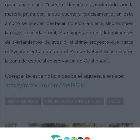
quien añadía que “nuestro destino es privilegiado por la
materia prima con la que cuenta y, precisamente, en este
ámbito se pueden destacar, no solo la sierra, sino también
la playa, la senda litoral, los campos de golf, los miradores
de avistamientos de aves o, el último proyecto que busca
el Ayuntamiento, como es el Parque Natural Submarino en
la zona de especial conservación de Calahonda”.
Comparte esta noticia desde el siguiente enlace:
https://mijascom.com/?a=19516
SIERRA DE MIJAS
SERVICIOS OPERATIVOS MIJAS
MIJAS