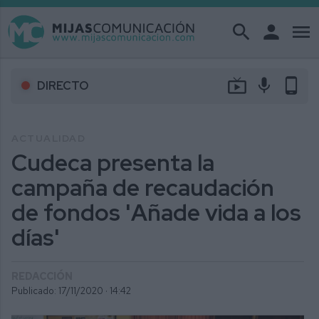
search
person
menu
live_tv
mic
phone_android
DIRECTO
ACTUALIDAD
Cudeca presenta la
campaña de recaudación
de fondos 'Añade vida a los
días'
REDACCIÓN
Publicado: 17/11/2020 ·
14:42