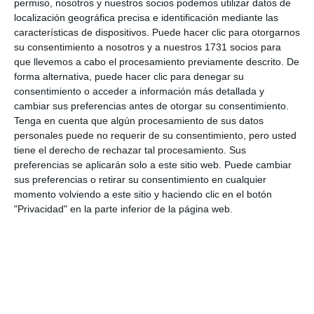
permiso, nosotros y nuestros socios podemos utilizar datos de
localización geográfica precisa e identificación mediante las
Rodríguez añadió que “Málaga ha logrado 28 distintivos de
características de dispositivos. Puede hacer clic para otorgarnos
Bandera Azul para este año, y de ese total, 23
su consentimiento a nosotros y a nuestros 1731 socios para
que llevemos a cabo el procesamiento previamente descrito. De
corresponden a playas y otros cinco para puertos. Esta
forma alternativa, puede hacer clic para denegar su
cantidad de banderas en las playas supone un incremento
consentimiento o acceder a información más detallada y
del 35% respecto al año pasado con la incorporación de
cambiar sus preferencias antes de otorgar su consentimiento.
Tenga en cuenta que algún procesamiento de sus datos
seis reconocimientos más”, sentenció la delegada.
personales puede no requerir de su consentimiento, pero usted
tiene el derecho de rechazar tal procesamiento. Sus
Comparte esta noticia desde el siguiente enlace:
preferencias se aplicarán solo a este sitio web. Puede cambiar
sus preferencias o retirar su consentimiento en cualquier
https://mijascom.com/?a=18686
momento volviendo a este sitio y haciendo clic en el botón
"Privacidad" en la parte inferior de la página web.
MIJAS
LA CALA
PLAYAS MIJAS
BANDERA AZUL