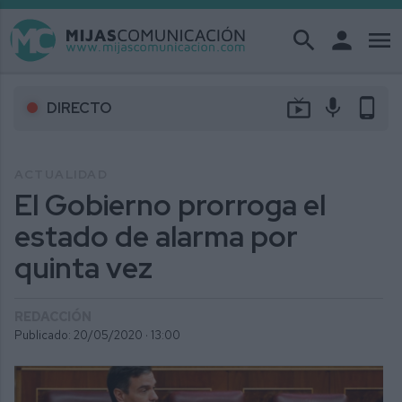
search
person
menu
live_tv
mic
phone_android
DIRECTO
ACTUALIDAD
El Gobierno prorroga el
estado de alarma por
quinta vez
REDACCIÓN
Publicado: 20/05/2020 ·
13:00