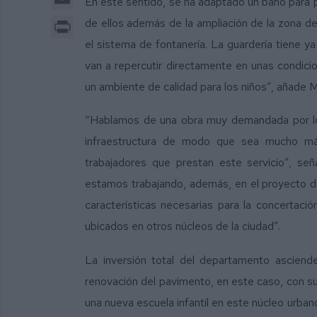
En este sentido, se ha adaptado un baño para 
Print
de ellos además de la ampliación de la zona d
el sistema de fontanería. La guardería tiene 
van a repercutir directamente en unas condic
un ambiente de calidad para los niños”, añade M
“Hablamos de una obra muy demandada por los
infraestructura de modo que sea mucho má
trabajadores que prestan este servicio”, se
estamos trabajando, además, en el proyecto de
características necesarias para la concertaci
ubicados en otros núcleos de la ciudad”.
La inversión total del departamento ascien
renovación del pavimento, en este caso, con sue
una nueva escuela infantil en este núcleo urba