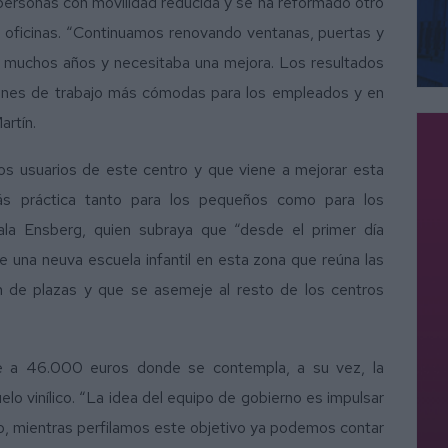
personas con movilidad reducida y se ha reformado otro
e oficinas. “Continuamos renovando ventanas, puertas y
ya muchos años y necesitaba una mejora. Los resultados
iones de trabajo más cómodas para los empleados y en
artín.
 usuarios de este centro y que viene a mejorar esta
s práctica tanto para los pequeños como para los
ñala Ensberg, quien subraya que “desde el primer día
 una neuva escuela infantil en esta zona que reúna las
ón de plazas y que se asemeje al resto de los centros
de a 46.000 euros donde se contempla, a su vez, la
lo vinílico. “La idea del equipo de gobierno es impulsar
no, mientras perfilamos este objetivo ya podemos contar