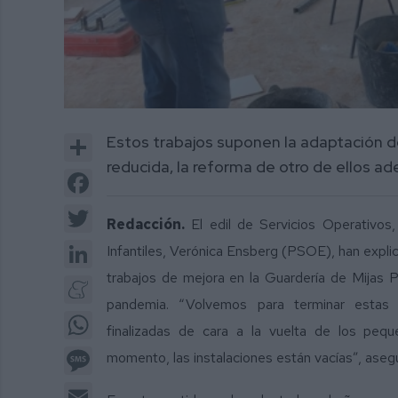
Share
Estos trabajos suponen la adaptación d
reducida, la reforma de otro de ellos ad
Facebook
Twitter
Redacción.
El edil de Servicios Operativos,
LinkedIn
Infantiles, Verónica Ensberg (PSOE), han expl
trabajos de mejora en la Guardería de Mijas P
Meneame
pandemia. “Volvemos para terminar estas 
WhatsApp
finalizadas de cara a la vuelta de los pe
Message
momento, las instalaciones están vacías”, asegu
Email