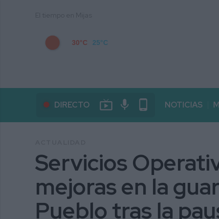
El tiempo en Mijas
30°C
25°C
live_tv
mic
phone_android
DIRECTO
NOTICIAS
M
ACTUALIDAD
Servicios Operati
mejoras en la guar
Pueblo tras la paus