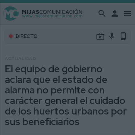
search
person
menu
live_tv
mic
phone_android
DIRECTO
ACTUALIDAD
El equipo de gobierno
aclara que el estado de
alarma no permite con
carácter general el cuidado
de los huertos urbanos por
sus beneficiarios