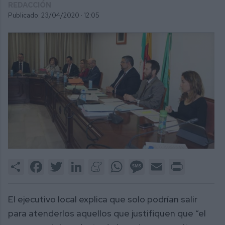
REDACCIÓN
Publicado: 23/04/2020 ·
12:05
Share
Facebook
Twitter
LinkedIn
Meneame
WhatsApp
Message
Email
Print
El ejecutivo local explica que solo podrían salir
para atenderlos aquellos que justifiquen que “el