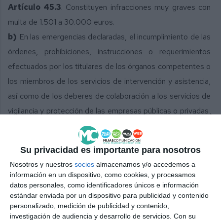
Artículo 45.3
. Constituyen infracciones muy graves con
multa de 1.501 a 30.000 euros.
b)
En las emergencias declaradas, el incumplimiento de las
órdenes, prohibiciones,
instrucciones o requerimientos
efectuados por los titulares de los órganos
competentes o
los miembros de los servicios de intervención y asistencia,
así como
de los deberes de colaboración a los servicios de
vigilancia y protección de las
empresas públicas o privadas ̧
cuando suponga una especial peligrosidad o
trascendencia
para la seguridad de las personas o los bienes.
Su privacidad es importante para nosotros
Nosotros y nuestros
socios
almacenamos y/o accedemos a
información en un dispositivo, como cookies, y procesamos
datos personales, como identificadores únicos e información
Ley Orgánica 10/1995, de 23 de noviembre, del
estándar enviada por un dispositivo para publicidad y contenido
Código Penal:
personalizado, medición de publicidad y contenido,
Artículo 556.
investigación de audiencia y desarrollo de servicios.
Con su