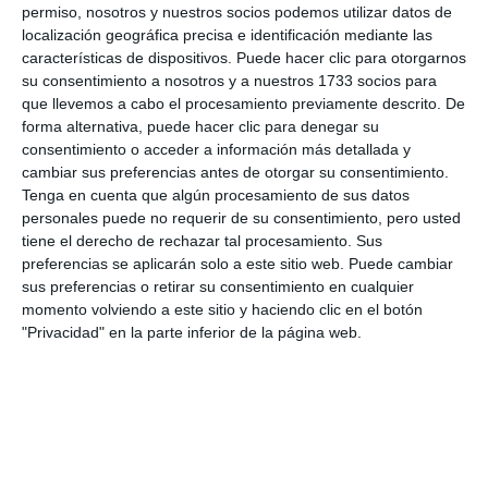
permiso, nosotros y nuestros socios podemos utilizar datos de
1.
Serán castigados con la pena de prisión de tres meses a
localización geográfica precisa e identificación mediante las
un año o multa de seis a dieciocho meses, los que, sin
características de dispositivos. Puede hacer clic para otorgarnos
su consentimiento a nosotros y a nuestros 1733 socios para
estar comprendidos en el artículo 550, resistiesen
que llevemos a cabo el procesamiento previamente descrito. De
o
desobedeciesen gravemente a la autoridad o sus
forma alternativa, puede hacer clic para denegar su
consentimiento o acceder a información más detallada y
agentes en el ejercicio de sus
funciones, o al personal de
cambiar sus preferencias antes de otorgar su consentimiento.
seguridad privada, debidamente identificado,
Tenga en cuenta que algún procesamiento de sus datos
que
desarrolle actividades de seguridad privada en
personales puede no requerir de su consentimiento, pero usted
tiene el derecho de rechazar tal procesamiento. Sus
cooperación y bajo el mando de las
Fuerzas y Cuerpos de
preferencias se aplicarán solo a este sitio web. Puede cambiar
Seguridad.
sus preferencias o retirar su consentimiento en cualquier
momento volviendo a este sitio y haciendo clic en el botón
"Privacidad" en la parte inferior de la página web.
Comparte esta noticia desde el siguiente enlace:
https://mijascom.com/?a=18289