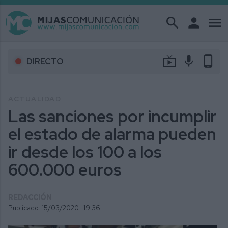
search
person
menu
live_tv
mic
phone_android
DIRECTO
ACTUALIDAD
Las sanciones por incumplir
el estado de alarma pueden
ir desde los 100 a los
600.000 euros
REDACCIÓN
Publicado: 15/03/2020 ·
19:36