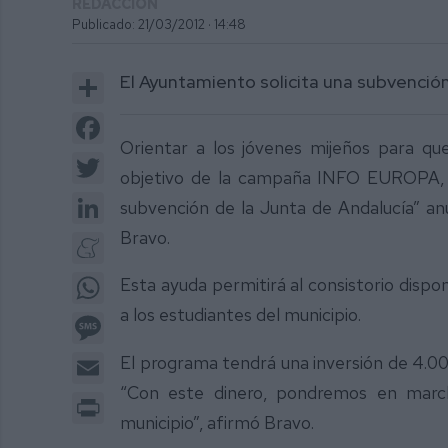
REDACCIÓN
Publicado: 21/03/2012 ·
14:48
Share
El Ayuntamiento solicita una subvenció
Facebook
Orientar a los jóvenes mijeños para q
Twitter
objetivo de la campaña INFO EUROPA, “
LinkedIn
subvención de la Junta de Andalucía” an
Bravo.
Meneame
WhatsApp
Esta ayuda permitirá al consistorio disp
a los estudiantes del municipio.
Message
Email
El programa tendrá una inversión de 4.000
“Con este dinero, pondremos en marcha 
Print
municipio”, afirmó Bravo.