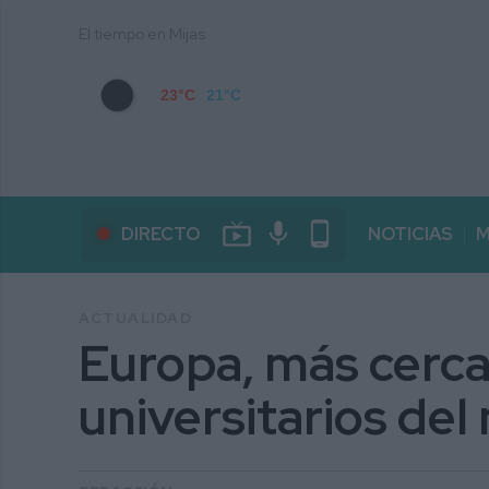
El tiempo en Mijas
23°C
21°C
live_tv
mic
phone_android
DIRECTO
NOTICIAS
M
ACTUALIDAD
Europa, más cerca
universitarios del