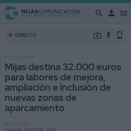
search
person
menu
live_tv
mic
phone_android
DIRECTO
ACTUALIDAD
Mijas destina 32.000 euros
para labores de mejora,
ampliación e inclusión de
nuevas zonas de
aparcamiento
REDACCIÓN
Publicado: 11/02/2020 ·
14:05