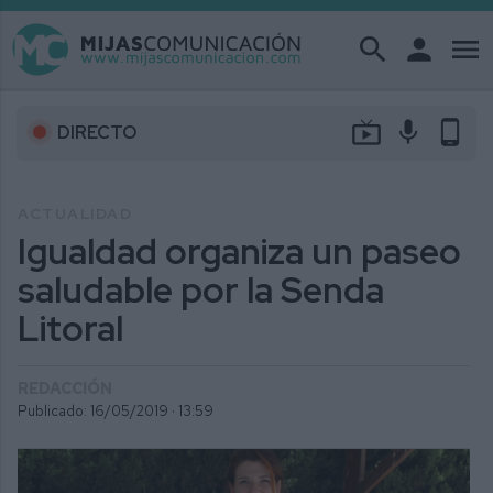
search
person
menu
live_tv
mic
phone_android
DIRECTO
ACTUALIDAD
Igualdad organiza un paseo
saludable por la Senda
Litoral
REDACCIÓN
Publicado: 16/05/2019 ·
13:59