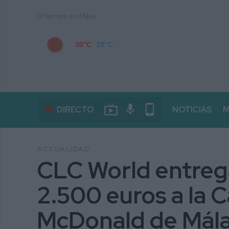
El tiempo en Mijas
30°C
25°C
live_tv
mic
phone_android
DIRECTO
NOTICIAS
M
ACTUALIDAD
CLC World entreg
2.500 euros a la 
McDonald de Mál