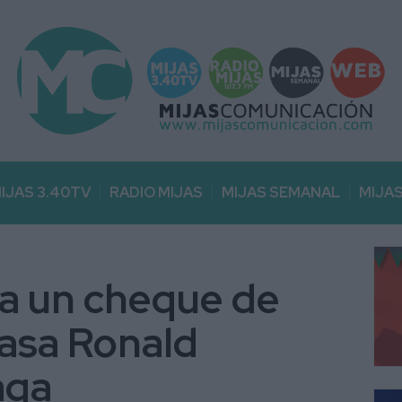
IJAS 3.40TV
RADIO MIJAS
MIJAS SEMANAL
MIJA
a un cheque de
Casa Ronald
aga