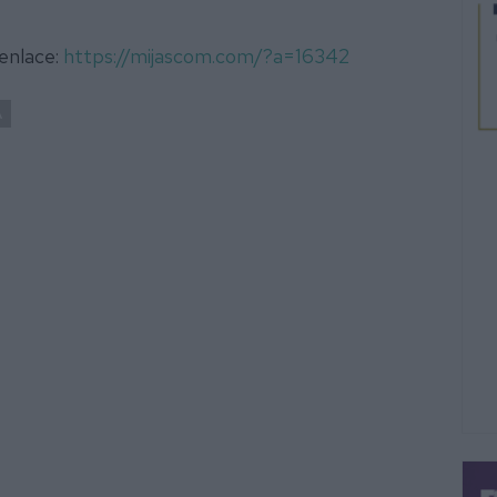
 enlace:
https://mijascom.com/?a=16342
A