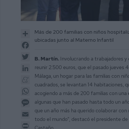
Share
Más de 200 familias con niños hospitali
ubicadas junto al Materno Infantil
Facebook
Twitter
B. Martín.
Involucrando a trabajadores y 
LinkedIn
reunir 2.500 euros, que el pasado jueves 
Málaga, un hogar para las familias con ni
Meneame
cuadrados, se levantan 14 habitaciones, 
WhatsApp
acogiendo a más de 200 familias con una 
Message
algunas que han pasado hasta todo un 
que un año más ha querido colaborar con
Email
todo el mundo”, destacó el presidente d
Print
Castaño.