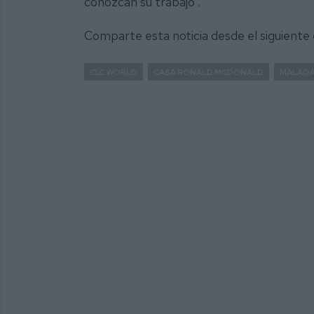
conozcan su trabajo”.
Comparte esta noticia desde el siguiente
CLC WORLD
CASA RONALD MCDONALD
MALAG