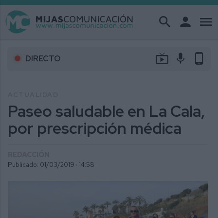
search
person
menu
live_tv
mic
phone_android
DIRECTO
ACTUALIDAD
Paseo saludable en La Cala,
por prescripción médica
REDACCIÓN
Publicado: 01/03/2019 ·
14:58