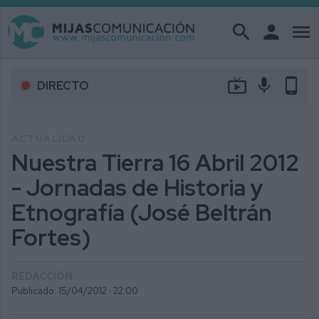
search
person
menu
live_tv
mic
phone_android
DIRECTO
ACTUALIDAD
Nuestra Tierra 16 Abril 2012
- Jornadas de Historia y
Etnografía (José Beltrán
Fortes)
REDACCIÓN
Publicado: 15/04/2012 ·
22:00