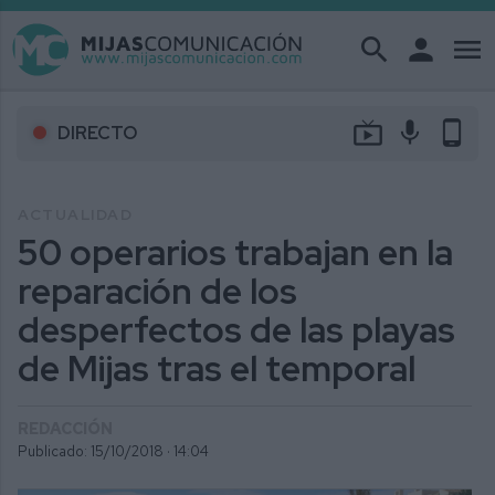
search
person
menu
live_tv
mic
phone_android
DIRECTO
ACTUALIDAD
50 operarios trabajan en la
reparación de los
desperfectos de las playas
de Mijas tras el temporal
REDACCIÓN
Publicado: 15/10/2018 ·
14:04