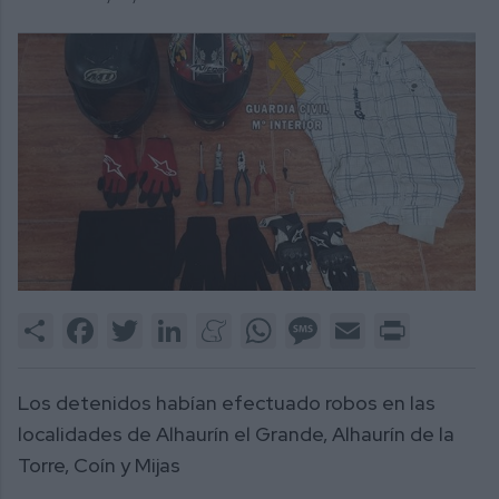
Share
Facebook
Twitter
LinkedIn
Meneame
WhatsApp
Message
Email
Print
Los detenidos habían efectuado robos en las
localidades de Alhaurín el Grande, Alhaurín de la
Torre, Coín y Mijas