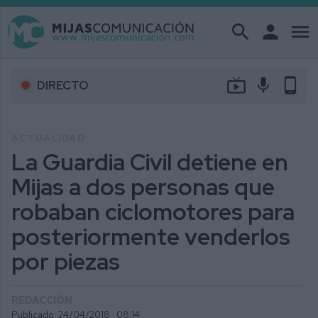
search
person
menu
live_tv
mic
phone_android
DIRECTO
ACTUALIDAD
La Guardia Civil detiene en
Mijas a dos personas que
robaban ciclomotores para
posteriormente venderlos
por piezas
REDACCIÓN
Publicado: 24/04/2018 ·
08:14