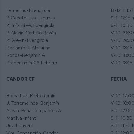
Femenino-Fuengirola
D-12. 11:15 h
1ª Cadete-Las Lagunas
S-11. 12:15 h
2ª Infantil-A. Fuengirola
S-11. 10:30 
1ª Alevín-Cortijillo Bazán
V-10. 19:30
2ª Alevín-Fuengirola
V-10. 19:30
Benjamín B-Alhaurino
V-10. 18:15 
Ronda-Benjamín A
V-10. 18:00
Prebenjamín-26 Febrero
V-10. 18:15 
CANDOR CF
FECHA
Roma Luz-Prebenjamín
V-10. 17:00
J. Torremolinos-Benjamín
V-10. 18:00
Alevín-Peña Compadres A
S-11. 12:00 
Manilva-Infantil
S-11. 10:30 
Juval-Juvenil
S-11. 11:30 h
Vva. Concepción-Candor
S-11. 12:00 