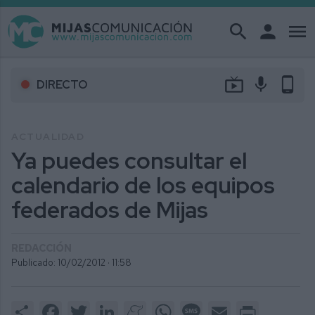
search
person
menu
live_tv
mic
phone_android
DIRECTO
ACTUALIDAD
Ya puedes consultar el
calendario de los equipos
federados de Mijas
REDACCIÓN
Publicado: 10/02/2012 ·
11:58
Share
Facebook
Twitter
LinkedIn
Meneame
WhatsApp
Message
Email
Print