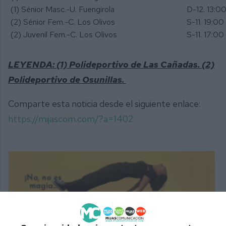
(1) Sénior Masc.-U. Fuengirola
D-12. 13:00
(2) Sénior Fem.-C. Los Olivos
S-11. 19:00 
(2) Juvenil Fem.-C. Los Olivos
S-11. 17:00 
LEYENDA: (1) Polideportivo de Las Cañadas. (2)
Polideportivo de Osunillas.
Comparte esta noticia desde el siguiente enlace:
https://mijascom.com/?a=1402