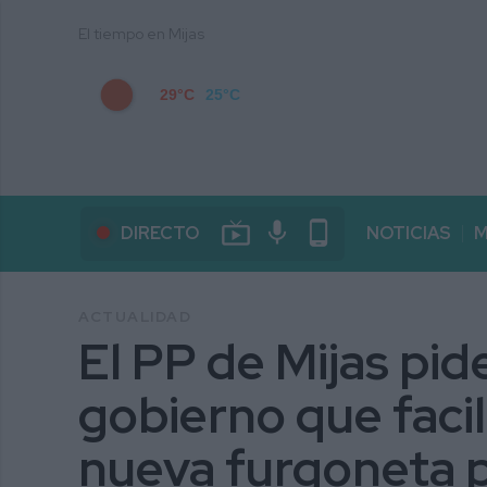
El tiempo en Mijas
29°C
25°C
live_tv
mic
phone_android
DIRECTO
NOTICIAS
M
ACTUALIDAD
El PP de Mijas pid
gobierno que faci
nueva furgoneta pa