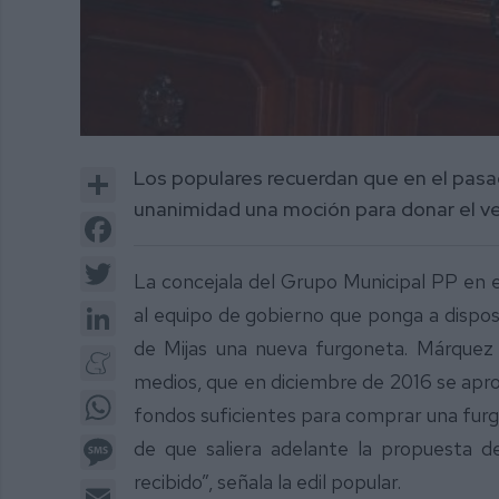
Share
Los populares recuerdan que en el pas
unanimidad una moción para donar el ve
Facebook
Twitter
La concejala del Grupo Municipal PP en 
LinkedIn
al equipo de gobierno que ponga a disposi
de Mijas una nueva furgoneta. Márquez 
Meneame
medios, que en diciembre de 2016 se apro
WhatsApp
fondos suficientes para comprar una fu
Message
de que saliera adelante la propuesta de
recibido”, señala la edil popular.
Email