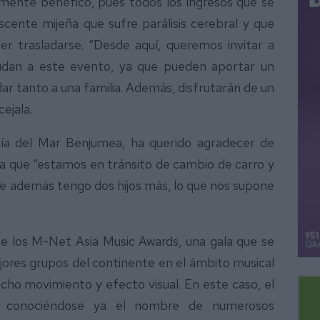
lmente benéfico, pues todos los ingresos que se
cente mijeña que sufre parálisis cerebral y que
r trasladarse. “Desde aquí, queremos invitar a
cudan a este evento, ya que pueden aportar un
r tanto a una familia. Además, disfrutarán de un
ejala.
ría del Mar Benjumea, ha querido agradecer de
a que “estamos en tránsito de cambio de carro y
 además tengo dos hijos más, lo que nos supone
 los M-Net Asia Music Awards, una gala que se
jores grupos del continente en el ámbito musical
cho movimiento y efecto visual. En este caso, el
l conociéndose ya el nombre de numerosos