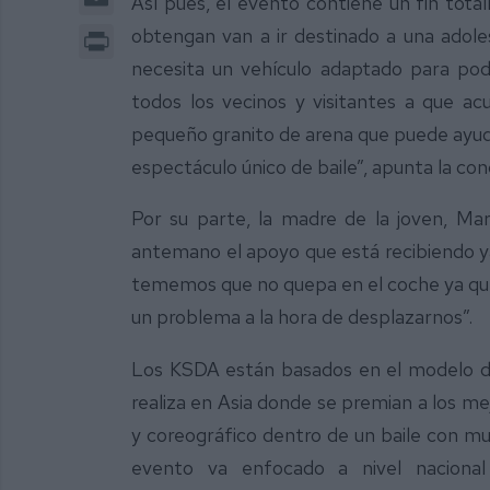
Así pues, el evento contiene un fin tota
Print
obtengan van a ir destinado a una adoles
necesita un vehículo adaptado para pode
todos los vecinos y visitantes a que a
pequeño granito de arena que puede ayuda
espectáculo único de baile”, apunta la conc
Por su parte, la madre de la joven, Ma
antemano el apoyo que está recibiendo y
tememos que no quepa en el coche ya que
un problema a la hora de desplazarnos”.
Los KSDA están basados en el modelo de
realiza en Asia donde se premian a los me
y coreográfico dentro de un baile con mu
evento va enfocado a nivel naciona