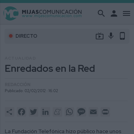
search
person
menu
live_tv
mic
phone_android
DIRECTO
ACTUALIDAD
Enredados en la Red
REDACCIÓN
Publicado: 02/02/2012 ·
16:02
Share
Facebook
Twitter
LinkedIn
Meneame
WhatsApp
Message
Email
Print
La Fundación Telefónica hizo público hace unos