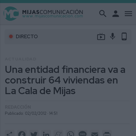
search
person
menu
live_tv
mic
phone_android
DIRECTO
ACTUALIDAD
Una entidad financiera va a
construir 64 viviendas en
La Cala de Mijas
REDACCIÓN
Publicado: 02/02/2012 ·
14:51
Share
Facebook
Twitter
LinkedIn
Meneame
WhatsApp
Message
Email
Print