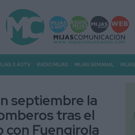
IJAS 3.40TV
RADIO MIJAS
MIJAS SEMANAL
MIJA
en septiembre la
omberos tras el
 con Fuengirola