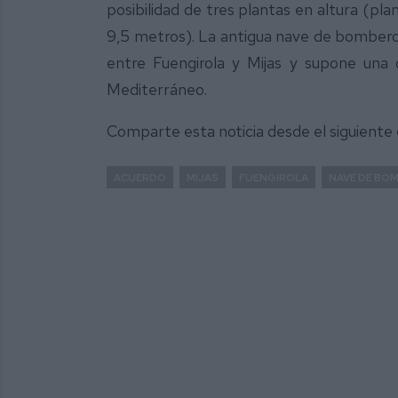
posibilidad de tres plantas en altura (pl
9,5 metros). La antigua nave de bomberos
entre Fuengirola y Mijas y supone una d
Mediterráneo.
Comparte esta noticia desde el siguiente
ACUERDO
MIJAS
FUENGIROLA
NAVE DE BO