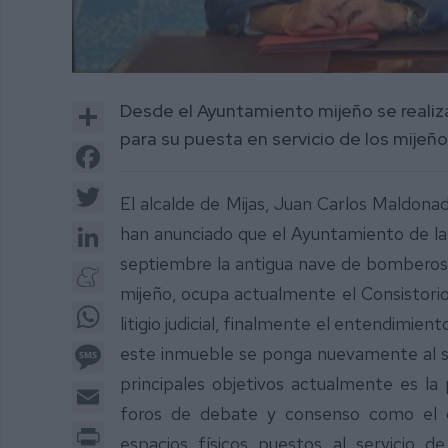
Share
Desde el Ayuntamiento mijeño se realiz
para su puesta en servicio de los mijeñ
Facebook
Twitter
El alcalde de Mijas, Juan Carlos Maldonad
LinkedIn
han anunciado que el Ayuntamiento de la 
septiembre la antigua nave de bomberos
Meneame
mijeño, ocupa actualmente el Consistorio
WhatsApp
litigio judicial, finalmente el entendimie
Message
este inmueble se ponga nuevamente al ser
principales objetivos actualmente es la 
Email
foros de debate y consenso como el c
Print
espacios físicos puestos al servicio d