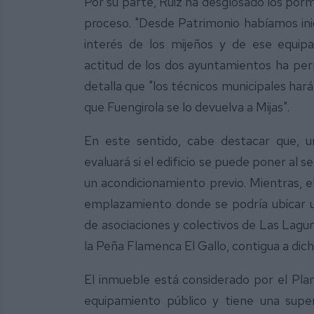
Por su parte, Ruiz ha desglosado los porm
proceso. "Desde Patrimonio habíamos inic
interés de los mijeños y de ese equip
actitud de los dos ayuntamientos ha perm
detalla que "los técnicos municipales har
que Fuengirola se lo devuelva a Mijas".
En este sentido, cabe destacar que, u
evaluará si el edificio se puede poner al s
un acondicionamiento previo. Mientras, e
emplazamiento donde se podría ubicar un
de asociaciones y colectivos de Las Lagu
la Peña Flamenca El Gallo, contigua a dich
El inmueble está considerado por el P
equipamiento público y tiene una sup