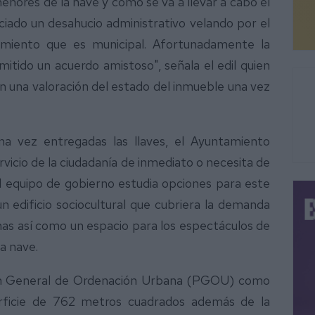
enores de la nave y cómo se va a llevar a cabo el
iado un desahucio administrativo velando por el
amiento que es municipal. Afortunadamente la
itido un acuerdo amistoso", señala el edil quien
án una valoración del estado del inmueble una vez
na vez entregadas las llaves, el Ayuntamiento
ervicio de la ciudadanía de inmediato o necesita de
l equipo de gobierno estudia opciones para este
 edificio sociocultural que cubriera la demanda
nas así como un espacio para los espectáculos de
a nave.
lan General de Ordenación Urbana (PGOU) como
erficie de 762 metros cuadrados además de la