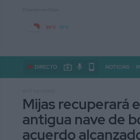
El tiempo en Mijas
30°C
30°C
live_tv
mic
phone_android
DIRECTO
NOTICIAS
M
ACTUALIDAD
Mijas recuperará 
antigua nave de b
acuerdo alcanzado