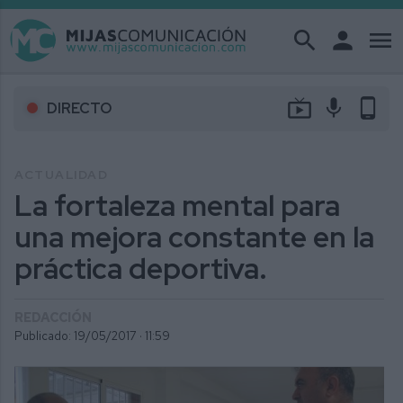
search
person
menu
live_tv
mic
phone_android
DIRECTO
ACTUALIDAD
La fortaleza mental para
una mejora constante en la
práctica deportiva.
REDACCIÓN
Publicado: 19/05/2017 ·
11:59