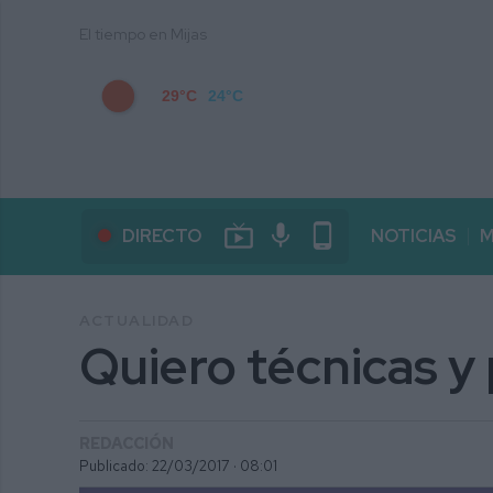
El tiempo en Mijas
29°C
24°C
live_tv
mic
phone_android
DIRECTO
NOTICIAS
M
ACTUALIDAD
Quiero técnicas y
REDACCIÓN
Publicado: 22/03/2017 ·
08:01