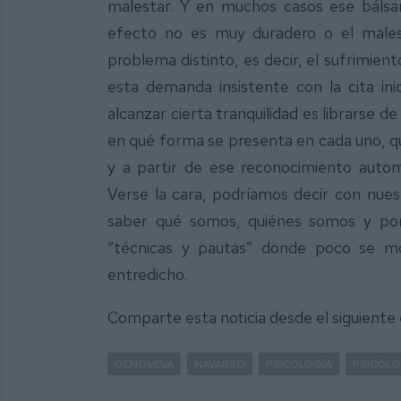
malestar. Y en muchos casos ese bálsam
efecto no es muy duradero o el males
problema distinto, es decir, el sufrimien
esta demanda insistente con la cita ini
alcanzar cierta tranquilidad es librarse d
en qué forma se presenta en cada uno, qu
y a partir de ese reconocimiento auto
Verse la cara, podríamos decir con nuest
saber qué somos, quiénes somos y por 
“técnicas y pautas” donde poco se mo
entredicho.
Comparte esta noticia desde el siguiente
GENOVEVA
NAVARRO
PSICOLOGÍA
PSICÓL