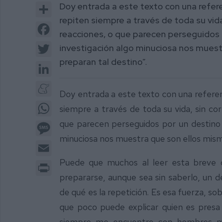
Share
Doy entrada a este texto con una refe
repiten siempre a través de toda su vida
Facebook
reacciones, o que parecen perseguidos 
Twitter
investigación algo minuciosa nos muest
preparan tal destino”.
LinkedIn
Meneame
Doy entrada a este texto con una refere
WhatsApp
siempre a través de toda su vida, sin cor
que parecen perseguidos por un destino 
Message
minuciosa nos muestra que son ellos mismo
Email
Puede que muchos al leer esta breve 
Print
prepararse, aunque sea sin saberlo, un d
de qué es la repetición. Es esa fuerza, so
que poco puede explicar quien es presa
siempre me encuentre con hombres muj