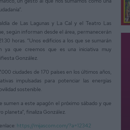
limático, un gesto al que nos sumamos como una
udadanía”.
aldía de Las Lagunas y La Cal y el Teatro Las
que, según informan desde el área, permanecerán
:30 horas. “Unos edificios a los que se sumarán
ión ya que creemos que es una iniciativa muy
ifiesta González.
00 ciudades de 170 países en los últimos años,
ativas impulsadas para potenciar las energías
ovilidad sostenible.
se sumen a este apagón el próximo sábado y que
 planeta”, finaliza González.
 enlace:
https://mijascom.com/?a=12342