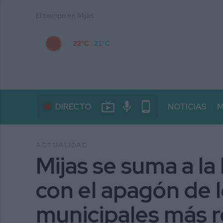
El tiempo en Mijas
22°C
21°C
live_tv
mic
phone_android
DIRECTO
NOTICIAS
M
ACTUALIDAD
Mijas se suma a la
con el apagón de l
municipales más r