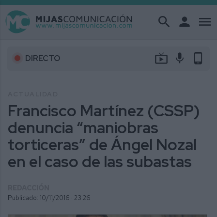
search
person
menu
live_tv
mic
phone_android
DIRECTO
ACTUALIDAD
Francisco Martínez (CSSP)
denuncia “maniobras
torticeras” de Ángel Nozal
en el caso de las subastas
REDACCIÓN
Publicado: 10/11/2016 ·
23:26