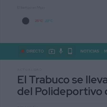
El tiempo en Mijas
25°C
22°C
live_tv
mic
phone_android
DIRECTO
NOTICIAS
M
ACTUALIDAD
El Trabuco se llev
del Polideportivo 