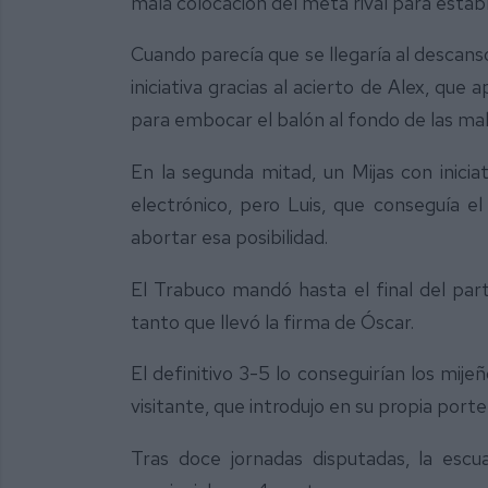
mala colocación del meta rival para establ
Cuando parecía que se llegaría al descans
iniciativa gracias al acierto de Alex, que
para embocar el balón al fondo de las mall
En la segunda mitad, un Mijas con iniciat
electrónico, pero Luis, que conseguía el
abortar esa posibilidad.
El Trabuco mandó hasta el final del part
tanto que llevó la firma de Óscar.
El definitivo 3-5 lo conseguirían los mij
visitante, que introdujo en su propia porter
Tras doce jornadas disputadas, la escua