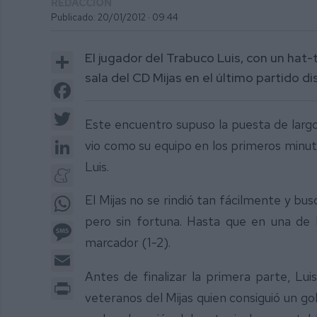
REDACCIÓN
Publicado: 20/01/2012 ·
09:44
Share
El jugador del Trabuco Luis, con un hat-t
sala del CD Mijas en el último partido dis
Facebook
Twitter
Este encuentro supuso la puesta de larg
LinkedIn
vio como su equipo en los primeros minut
Luis.
Meneame
WhatsApp
El Mijas no se rindió tan fácilmente y bu
pero sin fortuna. Hasta que en una de 
Message
marcador (1-2).
Email
Antes de finalizar la primera parte, Lui
Print
veteranos del Mijas quien consiguió un go