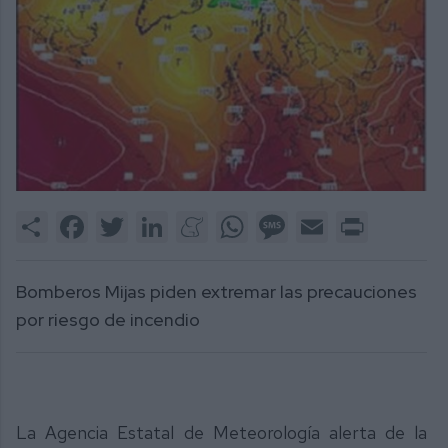
Share
Facebook
Twitter
LinkedIn
Meneame
WhatsApp
Message
Email
Print
Bomberos Mijas piden extremar las precauciones
por riesgo de incendio
La Agencia Estatal de Meteorología alerta de la