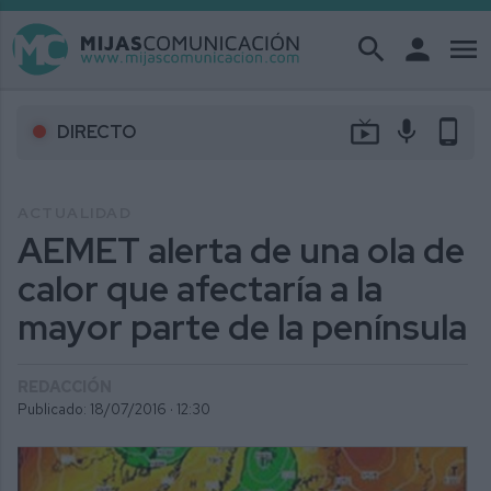
search
person
menu
live_tv
mic
phone_android
DIRECTO
ACTUALIDAD
AEMET alerta de una ola de
calor que afectaría a la
mayor parte de la península
REDACCIÓN
Publicado: 18/07/2016 ·
12:30