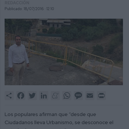
REDACCIÓN
Publicado: 18/07/2016 ·
12:10
Share
Facebook
Twitter
LinkedIn
Meneame
WhatsApp
Message
Email
Print
Los populares afirman que “desde que
Ciudadanos lleva Urbanismo, se desconoce el