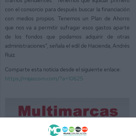
tramos pendientes. “Tenemos que liquidar primero
con el consorcio para después buscar la financiación
con medios propios. Tenemos un Plan de Ahorro
que nos va a permitir sufragar esos gastos aparte
de los fondos que podamos adquirir de otras
administraciones”, señala el edil de Hacienda, Andrés
Ruiz.
Comparte esta noticia desde el siguiente enlace:
https://mijascom.com/?a=10625