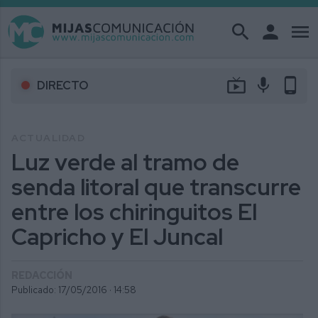
search
person
menu
live_tv
mic
phone_android
DIRECTO
ACTUALIDAD
Luz verde al tramo de
senda litoral que transcurre
entre los chiringuitos El
Capricho y El Juncal
REDACCIÓN
Publicado: 17/05/2016 ·
14:58