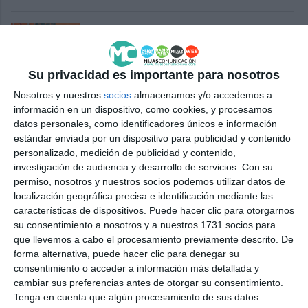
Cs pide ejecutar el
desdoblamiento del Camino de
Coín y los puentes al Gran
Parque
Su privacidad es importante para nosotros
ACTUALIDAD
Nosotros y nuestros
socios
almacenamos y/o accedemos a
información en un dispositivo, como cookies, y procesamos
datos personales, como identificadores únicos e información
Los espectáculos de las luces
estándar enviada por un dispositivo para publicidad y contenido
navideñas garantizan un puente
personalizado, medición de publicidad y contenido,
de diez
investigación de audiencia y desarrollo de servicios.
Con su
ACTUALIDAD
permiso, nosotros y nuestros socios podemos utilizar datos de
localización geográfica precisa e identificación mediante las
El Gran Parque abrirá en el
características de dispositivos. Puede hacer clic para otorgarnos
puente, el 13 y 14 de diciembre y
su consentimiento a nosotros y a nuestros 1731 socios para
del 20 al 6 de enero
que llevemos a cabo el procesamiento previamente descrito. De
forma alternativa, puede hacer clic para denegar su
ACTUALIDAD
consentimiento o acceder a información más detallada y
cambiar sus preferencias antes de otorgar su consentimiento.
Cs pide de nuevo la
Tenga en cuenta que algún procesamiento de sus datos