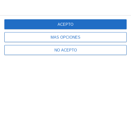
ACEPTO
MÁS OPCIONES
NO ACEPTO
Suscríbete a nuestro boletín
Recibe la actualidad de Mijas en tu correo
electrónico