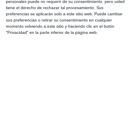
construcción de los puentes
personales puede no requerir de su consentimiento, pero usted
sobre el Gran Parque y la
tiene el derecho de rechazar tal procesamiento. Sus
apertura de este
preferencias se aplicarán solo a este sitio web. Puede cambiar
sus preferencias o retirar su consentimiento en cualquier
CS
momento volviendo a este sitio y haciendo clic en el botón
"Privacidad" en la parte inferior de la página web.
La DGT activa este jueves la
operación salida por el puente
del 15 de agosto
ACTUALIDAD
La Cala tiende un puente con
Latinoamérica
ACTUALIDAD
Ciudadanos pide que se liciten
las obras del Puente de la Iglesia
San Manuel González
CS