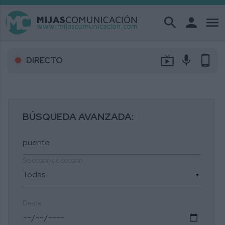
search
person
menu
live_tv
mic
phone_android
DIRECTO
BÚSQUEDA AVANZADA:
Selección de sección
▼
Desde