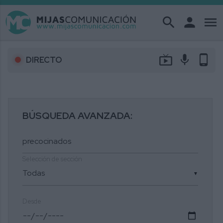
search
person
menu
live_tv
mic
phone_android
DIRECTO
BÚSQUEDA AVANZADA:
Selección de sección
▼
Desde