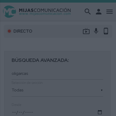
search
person
menu
live_tv
mic
phone_android
DIRECTO
BÚSQUEDA AVANZADA:
Selección de sección
▼
Desde