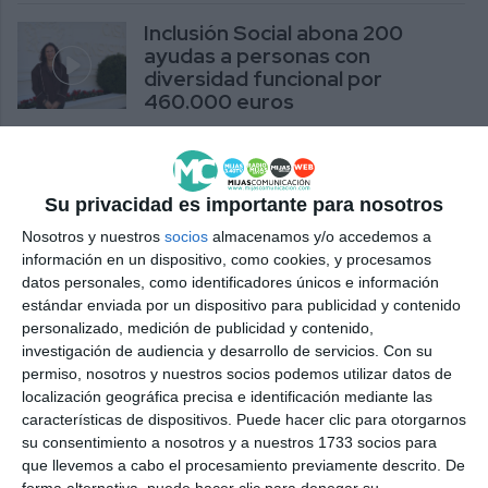
Inclusión Social abona 200
ayudas a personas con
diversidad funcional por
460.000 euros
ACTUALIDAD
La Fundación Idiliq dona más de
Su privacidad es importante para nosotros
500 juguetes a una asociación
de atención a la diversidad
Nosotros y nuestros
socios
almacenamos y/o accedemos a
información en un dispositivo, como cookies, y procesamos
ACTUALIDAD
datos personales, como identificadores únicos e información
estándar enviada por un dispositivo para publicidad y contenido
El PP culpa al PSOE de la
personalizado, medición de publicidad y contenido,
sentencia de una ayuda a la
investigación de audiencia y desarrollo de servicios.
Con su
diversidad por una norma “mal
permiso, nosotros y nuestros socios podemos utilizar datos de
hecha”
localización geográfica precisa e identificación mediante las
características de dispositivos. Puede hacer clic para otorgarnos
PP
su consentimiento a nosotros y a nuestros 1733 socios para
que llevemos a cabo el procesamiento previamente descrito. De
Mijas teaches us to understand,
forma alternativa, puede hacer clic para denegar su