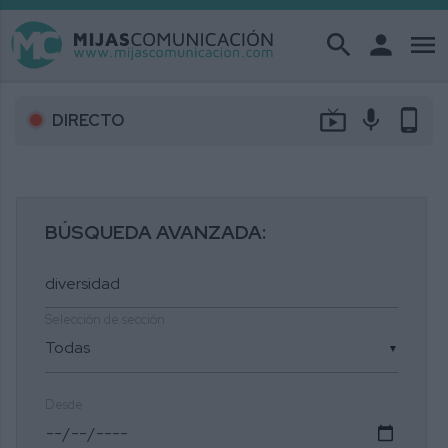
search
person
menu
live_tv
mic
phone_android
DIRECTO
BÚSQUEDA AVANZADA:
Selección de sección
▼
Desde