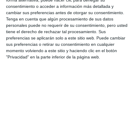
protect and love our seas
consentimiento o acceder a información más detallada y
ACTUALIDAD
cambiar sus preferencias antes de otorgar su consentimiento.
Tenga en cuenta que algún procesamiento de sus datos
personales puede no requerir de su consentimiento, pero usted
Mijas nos enseña a conocer,
tiene el derecho de rechazar tal procesamiento. Sus
proteger y amar nuestros
preferencias se aplicarán solo a este sitio web. Puede cambiar
mares
sus preferencias o retirar su consentimiento en cualquier
momento volviendo a este sitio y haciendo clic en el botón
REPORTAJES
"Privacidad" en la parte inferior de la página web.
La Fundación Biodiversidad
ofrecerá este viernes una
actividad sobre ciencia marina
ACTUALIDAD
Nace Ola Inclusiva, plataforma
por la defensa de los alumnos
con necesidades especiales
ACTUALIDAD