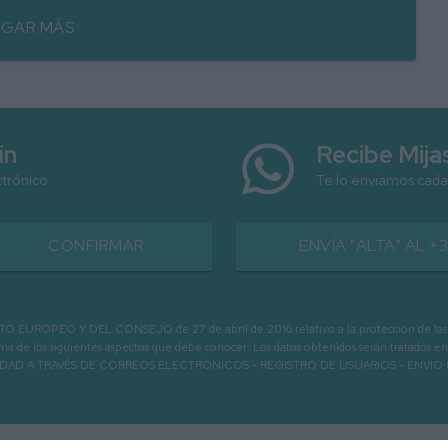
GAR MÁS
ín
Recibe Mij
ctrónico
Te lo enviamos cada
CONFIRMAR
ENVÍA "ALTA" AL +
PEO Y DEL CONSEJO de 27 de abril de 2016 relativo a la protección de las person
informa de los siguientes aspectos que debe conocer: Los datos obtenidos serán tratad
N LA ENTIDAD A TRAVÉS DE CORREOS ELECTRÓNICOS - REGISTRO DE USUARIOS -