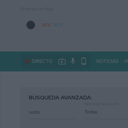
El tiempo en Mijas
22°C
21°C
live_tv
mic
phone_android
DIRECTO
NOTICIAS
M
BÚSQUEDA AVANZADA:
Selección de sección