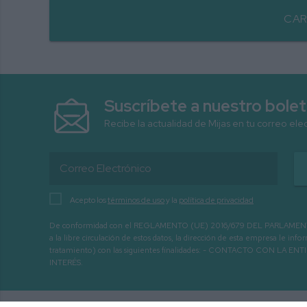
CAR
Suscríbete a nuestro bolet
Recibe la actualidad de Mijas en tu correo ele
Acepto los
términos de uso
y la
política de privacidad
De conformidad con el REGLAMENTO (UE) 2016/679 DEL PARLAMENTO EURO
a la libre circulación de estos datos, la dirección de esta empresa le 
tratamiento) con las siguientes finalidades: - CONTACTO CO
INTERÉS.