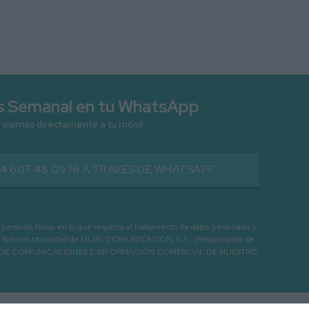
as Semanal en tu WhatsApp
 viernes directamente a tu móvil
34 607 48 09 16 A TRAVÉS DE WHATSAPP
as físicas en lo que respecta al tratamiento de datos personales y
os en ficheros titularidad de MIJAS COMUNICACIÓN, S.A., (Responsable de
 ENVIO DE COMUNICACIONES E INFORMACIÓN COMERCIAL DE NUESTRO