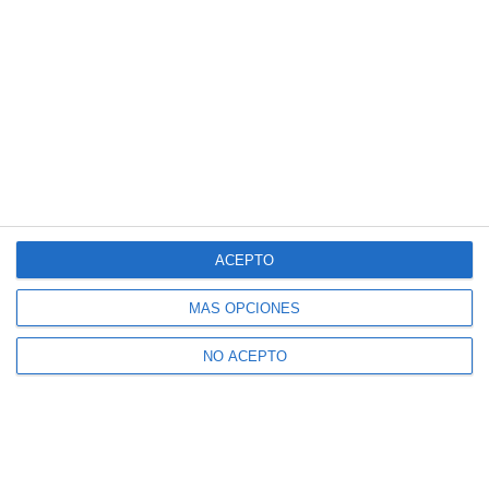
ACEPTO
MÁS OPCIONES
NO ACEPTO
Suscríbete a nuestro boletín
Recibe la actualidad de Mijas en tu correo
electrónico