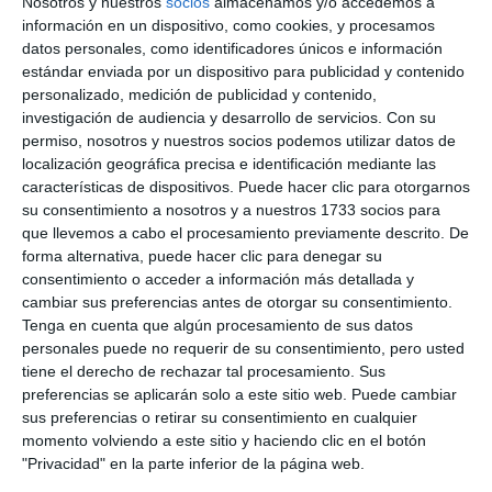
Nosotros y nuestros
socios
almacenamos y/o accedemos a
Este viernes llega al Teatro
información en un dispositivo, como cookies, y procesamos
Manuel España la comedia ‘Una
datos personales, como identificadores únicos e información
hermana para tres hermanos’
estándar enviada por un dispositivo para publicidad y contenido
personalizado, medición de publicidad y contenido,
ACTUALIDAD
investigación de audiencia y desarrollo de servicios.
Con su
permiso, nosotros y nuestros socios podemos utilizar datos de
El Teatro Manuel España
localización geográfica precisa e identificación mediante las
estrenará el año de funciones el
características de dispositivos. Puede hacer clic para otorgarnos
10 de enero con la comedia ‘Fan’
su consentimiento a nosotros y a nuestros 1733 socios para
que llevemos a cabo el procesamiento previamente descrito. De
ACTUALIDAD
forma alternativa, puede hacer clic para denegar su
consentimiento o acceder a información más detallada y
El Teatro Manuel España acogió
cambiar sus preferencias antes de otorgar su consentimiento.
el sábado ‘Orgasmos, la
Tenga en cuenta que algún procesamiento de sus datos
comedia’
personales puede no requerir de su consentimiento, pero usted
ACTUALIDAD
tiene el derecho de rechazar tal procesamiento. Sus
preferencias se aplicarán solo a este sitio web. Puede cambiar
sus preferencias o retirar su consentimiento en cualquier
‘La Puerta Roja’, un musical de
momento volviendo a este sitio y haciendo clic en el botón
muerte que lleva al público a un
"Privacidad" en la parte inferior de la página web.
viaje esperanzador