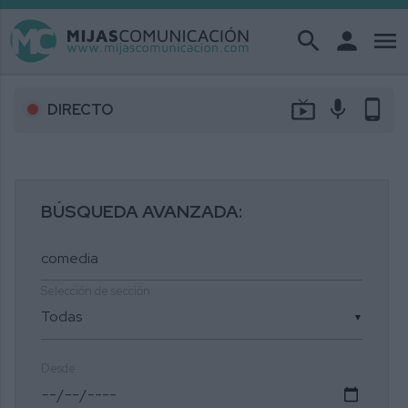
search
person
menu
live_tv
mic
phone_android
DIRECTO
BÚSQUEDA AVANZADA:
Selección de sección
▼
Desde