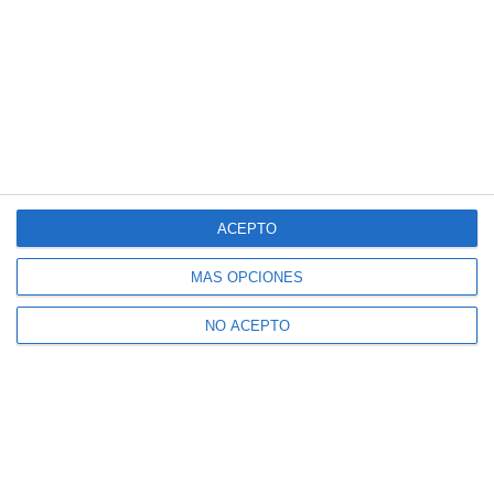
Suscríbete a nuestro boletín
Recibe la actualidad de Mijas en tu correo
electrónico
ACEPTO
MÁS OPCIONES
CONFIRMAR
NO ACEPTO
Acepto los
términos de uso
y la
política de privacidad
Recibe Mijas Semanal en tu
WhatsApp
Te lo enviamos cada viernes directamente a tu
móvil