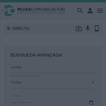
search
person
menu
live_tv
mic
phone_android
DIRECTO
BÚSQUEDA AVANZADA:
Selección de sección
▼
Desde