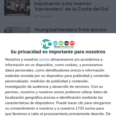
impulsando a los nuevos
‘bartenders’ de la Costa del Sol
ACTUALIDAD
Young bartenders from across
the province compete in Mijas
to create the best cocktail
ACTUALIDAD
Su privacidad es importante para nosotros
Nosotros y nuestros
socios
almacenamos y/o accedemos a
Los jóvenes 'bartenders' de la
información en un dispositivo, como cookies, y procesamos
provincia compiten en Mijas por
datos personales, como identificadores únicos e información
preparar el mejor cóctel
estándar enviada por un dispositivo para publicidad y contenido
ACTUALIDAD
personalizado, medición de publicidad y contenido,
investigación de audiencia y desarrollo de servicios.
Con su
permiso, nosotros y nuestros socios podemos utilizar datos de
localización geográfica precisa e identificación mediante las
características de dispositivos. Puede hacer clic para otorgarnos
su consentimiento a nosotros y a nuestros 1733 socios para
que llevemos a cabo el procesamiento previamente descrito. De